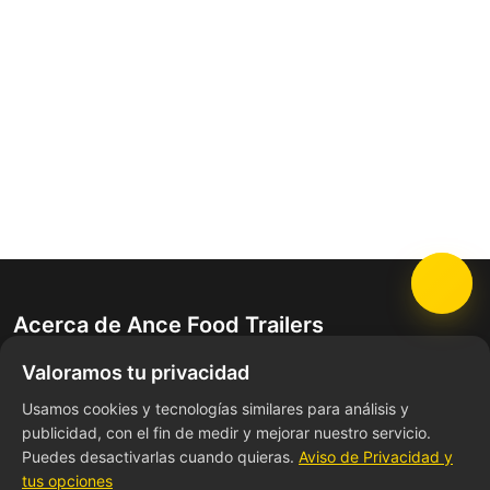
Acerca de Ance Food Trailers
Valoramos tu privacidad
Fabricante líder de trailas de comida personalizadas.
Ayudamos a emprendedores a dar vida a sus sueños
Usamos cookies y tecnologías similares para análisis y
publicidad, con el fin de medir y mejorar nuestro servicio.
culinarios con cocinas móviles de alta calidad.
Puedes desactivarlas cuando quieras.
Aviso de Privacidad y
tus opciones