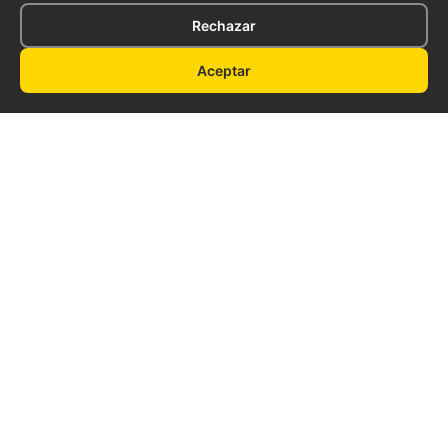
Rechazar
Aceptar
Enlaces Rápidos
Nosotros
Nuestros Trailers
Precios
Financiamiento
Contacto
Resources
About Us
Contact